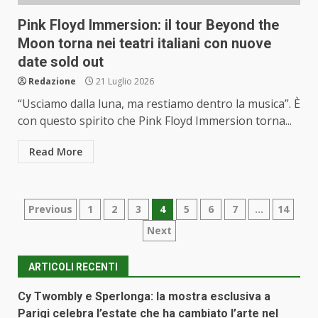
Pink Floyd Immersion: il tour Beyond the
Moon torna nei teatri italiani con nuove
date sold out
Redazione
21 Luglio 2026
“Usciamo dalla luna, ma restiamo dentro la musica”. È
con questo spirito che Pink Floyd Immersion torna...
Read More
Paginazione
Previous
1
2
3
4
5
6
7
…
14
Next
degli
articoli
ARTICOLI RECENTI
Cy Twombly e Sperlonga: la mostra esclusiva a
Parigi celebra l’estate che ha cambiato l’arte nel