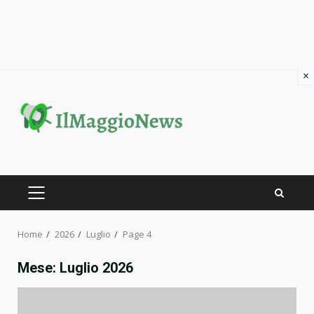
×
Skip
to
content
PRIMARY
MENU
Home
2026
Luglio
Page 4
Mese:
Luglio 2026