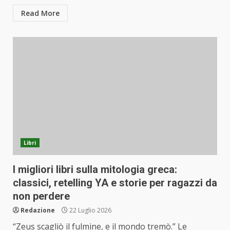
Read More
Libri
I migliori libri sulla mitologia greca:
classici, retelling YA e storie per ragazzi da
non perdere
Redazione
22 Luglio 2026
“Zeus scagliò il fulmine, e il mondo tremò.” Le