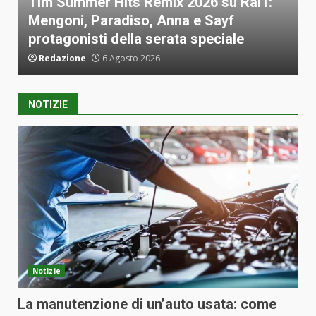
ai1:
L’Ultima Estate in Città: il Romanzo Cult
di Gianfranco Calligarich tra Roma,
Milano e la Dolce Vita
Redazione
6 Agosto 2026
NOTIZIE
Notizie
La manutenzione di un’auto usata: come