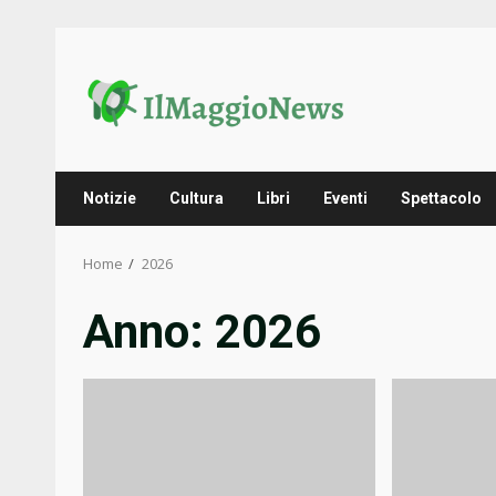
Skip
to
content
Notizie
Cultura
Libri
Eventi
Spettacolo
Home
2026
Anno:
2026