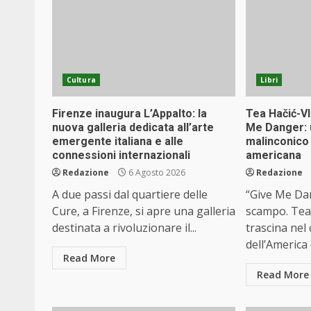
Cultura
Libri
Firenze inaugura L’Appalto: la
Tea Hačić-Vl
nuova galleria dedicata all’arte
Me Danger: u
emergente italiana e alle
malinconico 
connessioni internazionali
americana
Redazione
6 Agosto 2026
Redazione
A due passi dal quartiere delle
“Give Me Da
Cure, a Firenze, si apre una galleria
scampo. Tea 
destinata a rivoluzionare il...
trascina nel
dell’America d
Read More
Read More