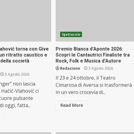
Spettacolo
ahović torna con Give
Premio Bianca d’Aponte 2026:
n ritratto caustico e
Scopri le Cantautrici Finaliste tra
della società
Rock, Folk e Musica d’Autore
Redazione
5 Agosto 2026
5 Agosto 2026
Il 23 e 24 ottobre, il Teatro
nger” non lascia
Cimarosa di Aversa si trasformerà
Hačić-Vlahović ci
in un vero crocevia di...
 cuore pulsante
i oggi, fatta...
Read More