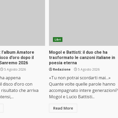
Libri
: l’album Amatore
Mogol e Battisti: il duo che ha
isco d’oro dopo il
trasformato le canzoni italiane in
 Sanremo 2026
poesia eterna
5 Agosto 2026
Redazione
5 Agosto 2026
 ha appena
«Tu non potrai scordarti mai…»
il disco d’oro con
Quante volte quelle parole hanno
risultato che arriva
accompagnato intere generazioni?
ensi,...
Mogol e Lucio Battisti...
Read More