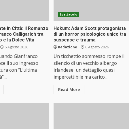
Spettacolo
ate in Città: il Romanzo
Hokum: Adam Scott protagonista
franco Calligarich tra
di un horror psicologico unico tra
 e la Dolce Vita
suspense e trauma
6 Agosto 2026
Redazione
6 Agosto 2026
quando Gianfranco
Un ticchettio sommesso rompe il
ece il suo ingresso
silenzio di un vecchio albergo
tura con “L’ultima
irlandese, un dettaglio quasi
”....
impercettibile ma carico...
Read More