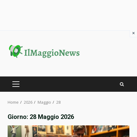
×
Skip
to
content
PRIMARY
MENU
Home
2026
Maggio
28
Giorno:
28 Maggio 2026