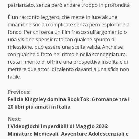
patriarcato, senza però andare troppo in profondità.
È un racconto leggero, che mette in luce alcune
dinamiche sociali complicate senza però esplorarle a
fondo. Per chi cerca un film fresco sull’argomento o
una visione spensierata con qualche spunto di
riflessione, può essere una scelta valida. Anche se
con qualche difetto nel ritmo e nella sceneggiatura,
resta il merito di offrire una prospettiva insolita e di
mettere due attori di talento davanti a una sfida non
facile.
Continue
Previous:
Felicia Kingsley domina BookTok: 6 romance tra i
Reading
20 libri più amati in Italia
Next:
I Videogiochi Imperdibili di Maggio 2026:
Miniature Medievali, Avventure Adolescenziali e