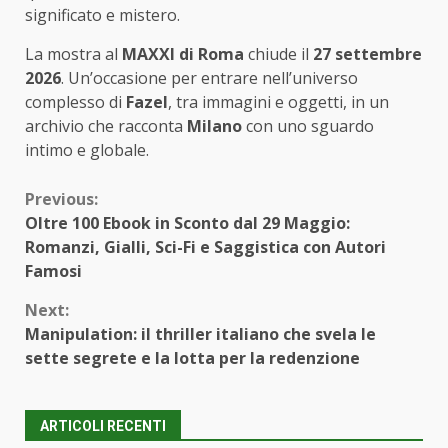
significato e mistero.
La mostra al
MAXXI di Roma
chiude il
27 settembre
2026
. Un’occasione per entrare nell’universo
complesso di
Fazel
, tra immagini e oggetti, in un
archivio che racconta
Milano
con uno sguardo
intimo e globale.
Continue
Previous:
Oltre 100 Ebook in Sconto dal 29 Maggio:
Reading
Romanzi, Gialli, Sci-Fi e Saggistica con Autori
Famosi
Next:
Manipulation: il thriller italiano che svela le
sette segrete e la lotta per la redenzione
ARTICOLI RECENTI