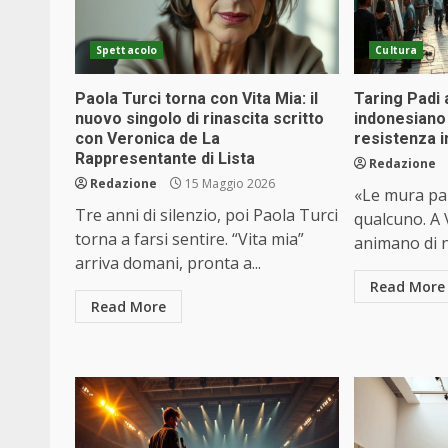
Spettacolo
Cultura
Paola Turci torna con Vita Mia: il
Taring Padi a
nuovo singolo di rinascita scritto
indonesiano 
con Veronica de La
resistenza i
Rappresentante di Lista
Redazione
Redazione
15 Maggio 2026
«Le mura par
Tre anni di silenzio, poi Paola Turci
qualcuno. A V
torna a farsi sentire. “Vita mia”
animano di n
arriva domani, pronta a...
Read More
Read More