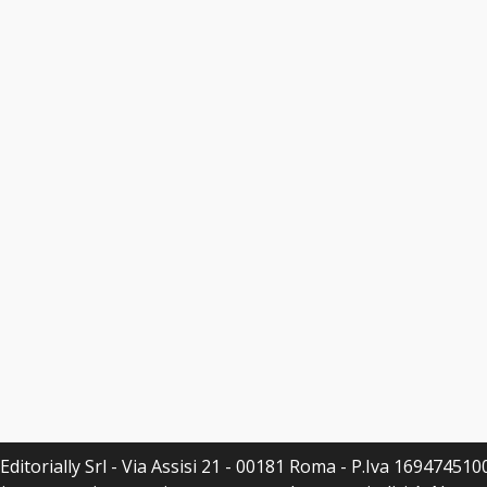
ditorially Srl - Via Assisi 21 - 00181 Roma - P.Iva 16947451007