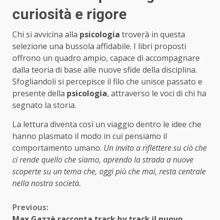
curiosità e rigore
Chi si avvicina alla
psicologia
troverà in questa
selezione una bussola affidabile. I libri proposti
offrono un quadro ampio, capace di accompagnare
dalla teoria di base alle nuove sfide della disciplina.
Sfogliandoli si percepisce il filo che unisce passato e
presente della
psicologia
, attraverso le voci di chi ha
segnato la storia.
La lettura diventa così un viaggio dentro le idee che
hanno plasmato il modo in cui pensiamo il
comportamento umano.
Un invito a riflettere su ciò che
ci rende quello che siamo, aprendo la strada a nuove
scoperte su un tema che, oggi più che mai, resta centrale
nella nostra società.
Continue
Previous:
Max Gazzè racconta track by track il nuovo