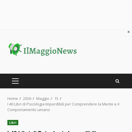
×
Skip
to
content
PRIMARY
MENU
Home
2026
Maggio
15
I 40 Libri di Psicologia Imperdibili per Comprendere la Mente e il
Comportamento umano
Libri