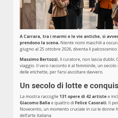
A Carrara, tra i marmi e le vie antiche, si av
prendono la scena.
Niente nomi maschili a oscurar
giugno al 25 ottobre 2026, diventa il palcoscenico
Massimo Bertozzi
, il curatore, non lascia dubb
viaggio. Il vero racconto è al femminile, un secolo 
delle etichette, per farsi ascoltare davvero.
Un secolo di lotte e conquist
La mostra raccoglie
131 opere di 42 artiste
e inc
Giacomo Balla
e quattro di
Felice Casorati
. Il p
Novecento, un momento cruciale in cui le donne ha
dell’arte italiana.