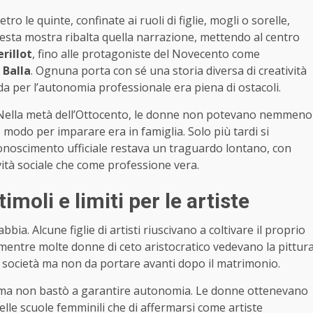
o le quinte, confinate ai ruoli di figlie, mogli o sorelle,
 Questa mostra ribalta quella narrazione, mettendo al centro
rillot
, fino alle protagoniste del Novecento come
 Balla
. Ognuna porta con sé una storia diversa di creatività
rada per l’autonomia professionale era piena di ostacoli.
. Nella metà dell’Ottocento, le donne non potevano nemmeno
 modo per imparare era in famiglia. Solo più tardi si
iconoscimento ufficiale restava un traguardo lontano, con
vità sociale che come professione vera.
moli e limiti per le artiste
ia. Alcune figlie di artisti riuscivano a coltivare il proprio
 mentre molte donne di ceto aristocratico vedevano la pittur
 società ma non da portare avanti dopo il matrimonio.
 ma non bastò a garantire autonomia. Le donne ottenevano
lle scuole femminili che di affermarsi come artiste