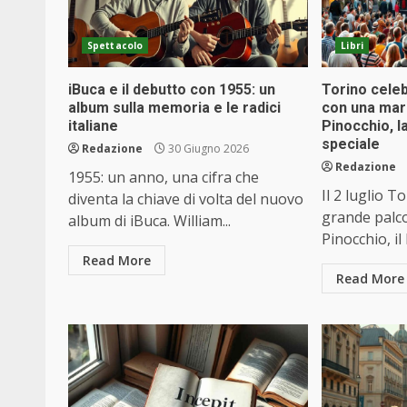
Spettacolo
Libri
iBuca e il debutto con 1955: un
Torino celebr
album sulla memoria e le radici
con una mara
italiane
Pinocchio, l
speciale
Redazione
30 Giugno 2026
Redazione
1955: un anno, una cifra che
Il 2 luglio T
diventa la chiave di volta del nuovo
grande palco
album di iBuca. William...
Pinocchio, il
Read More
Read More