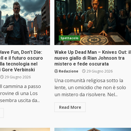
Spettacolo
ave Fun, Don’t Die:
Wake Up Dead Man – Knives Out: il
 e il futuro oscuro
nuovo giallo di Rian Johnson tra
la tecnologia nel
mistero e fede oscurata
i Gore Verbinski
Redazione
29 Giugno 2026
29 Giugno 2026
Una comunità religiosa sotto la
l cammina a passo
lente, un omicidio che non è solo
 rovine di una Los
un mistero da risolvere. Nel...
sembra uscita da...
Read More