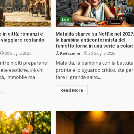
Libri
e in città: romanzi e
Mafalda sbarca su Netflix nel 2027
r viaggiare restando
la bambina anticonformista del
fumetto torna in una serie a colori
30 Giugno 2026
Redazione
30 Giugno 2026
entre molti preparano
Mafalda, la bambina con la battuta
ete esotiche, c’è chi
pronta e lo sguardo critico, sta per
ttà, immobile ma
fare il grande salto....
Read More