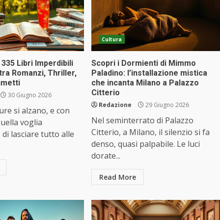
Cultura
335 Libri Imperdibili
Scopri i Dormienti di Mimmo
ra Romanzi, Thriller,
Paladino: l’installazione mistica
umetti
che incanta Milano a Palazzo
Citterio
30 Giugno 2026
Redazione
29 Giugno 2026
re si alzano, e con
Nel seminterrato di Palazzo
uella voglia
Citterio, a Milano, il silenzio si fa
 di lasciare tutto alle
denso, quasi palpabile. Le luci
dorate...
Read More