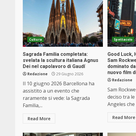
Cultura
Spettacolo
Sagrada Familia completata:
Good Luck, H
svelata la scultura italiana Agnus
Sam Rockwell
Dei nel capolavoro di Gaudí
dominato dal
nuovo film d
Redazione
29 Giugno 2026
Redazione
Il 10 giugno 2026 Barcellona ha
Sam Rockwel
assistito a un evento che
deciso tra le
raramente si vede: la Sagrada
Angeles che 
Familia,...
Read More
Read More