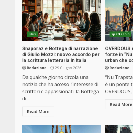
Libri
Spettacolo
Snaporaz e Bottega di narrazione
OVERDOUS e 
di Giulio Mozzi: nuovo accordo per
forze in “Nu 
la scrittura letteraria in Italia
urban che con
Redazione
29 Giugno 2026
Redazione
Da qualche giorno circola una
“Nu Trapstar
notizia che ha acceso l’interesse di
è un ponte t
scrittori e appassionati: la Bottega
OVERDOUS, ba
di...
Read More
Read More