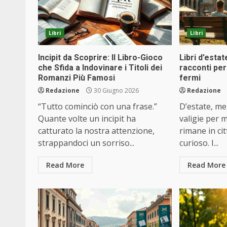
Libri
Libri
Incipit da Scoprire: Il Libro-Gioco
Libri d’estat
che Sfida a Indovinare i Titoli dei
racconti pe
Romanzi Più Famosi
fermi
Redazione
30 Giugno 2026
Redazione
“Tutto cominciò con una frase.”
D’estate, m
Quante volte un incipit ha
valigie per m
catturato la nostra attenzione,
rimane in ci
strappandoci un sorriso...
curioso. I...
Read More
Read More