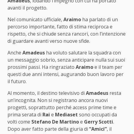
Amadeus
, lodando l’impegno con cui ha portato
avanti il progetto.
Nel comunicato ufficiale,
Araimo
ha parlato di un
percorso importante, fatto di stima reciproca e
rispetto, che si chiude senza rancori, con l’intenzione
di guardare avanti verso nuove sfide.
Anche
Amadeus
ha voluto salutare la squadra con
un messaggio sobrio, senza anticipare nulla sui suoi
prossimi passi. Ha ringraziato
Araimo
e il team per
questi due anni intensi, augurando buon lavoro per
il futuro.
Al momento, il destino televisivo di
Amadeus
resta
un’incognita. Non si registrano ancora nuovi
progetti, soprattutto perché access prime time e
prima serata di
Rai
e
Mediaset
sono occupati da
volti come
Stefano De Martino
e
Gerry Scotti
.
Dopo aver fatto parte della giuria di
“Amici”
, il