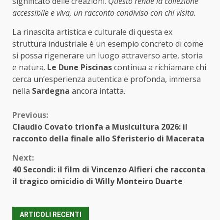
significato delle creazioni.
Questo rende la collezione
accessibile e viva, un racconto condiviso con chi visita.
La rinascita artistica e culturale di questa ex
struttura industriale è un esempio concreto di come
si possa rigenerare un luogo attraverso arte, storia
e natura.
Le Dune Piscinas
continua a richiamare chi
cerca un’esperienza autentica e profonda, immersa
nella
Sardegna
ancora intatta.
Continue
Previous:
Claudio Covato trionfa a Musicultura 2026: il
Reading
racconto della finale allo Sferisterio di Macerata
Next:
40 Secondi: il film di Vincenzo Alfieri che racconta
il tragico omicidio di Willy Monteiro Duarte
ARTICOLI RECENTI