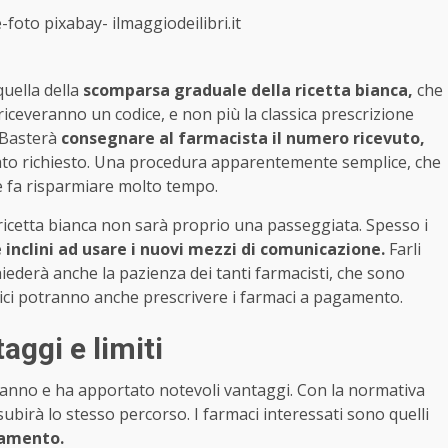
-foto pixabay- ilmaggiodeilibri.it
quella della
scomparsa graduale della ricetta bianca,
che
iceveranno un codice, e non più la classica prescrizione
. Basterà
consegnare al farmacista il numero ricevuto,
ato richiesto. Una procedura apparentemente semplice, che
he fa risparmiare molto tempo.
 ricetta bianca non sarà proprio una passeggiata. Spesso i
inclini ad usare i nuovi mezzi di comunicazione.
Farli
iederà anche la pazienza dei tanti farmacisti, che sono
edici potranno anche prescrivere i farmaci a pagamento.
aggi e limiti
e anno e ha apportato notevoli vantaggi. Con la normativa
birà lo stesso percorso. I farmaci interessati sono quelli
gamento.