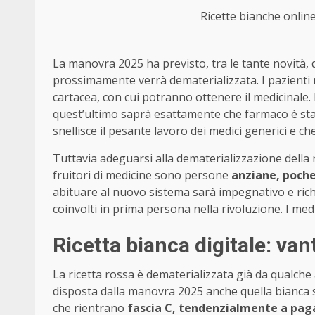
Ricette bianche online
La manovra 2025 ha previsto, tra le tante novità, 
prossimamente verrà dematerializzata. I pazienti r
cartacea, con cui potranno ottenere il medicinale
quest’ultimo saprà esattamente che farmaco è st
snellisce il pesante lavoro dei medici generici e c
Tuttavia adeguarsi alla dematerializzazione della
fruitori di medicine sono persone
anziane, poche 
abituare al nuovo sistema sarà impegnativo e rich
coinvolti in prima persona nella rivoluzione. I m
Ricetta bianca digitale: vant
La ricetta rossa è dematerializzata già da qualch
disposta dalla manovra 2025 anche quella bianca su
che rientrano
fascia C, tendenzialmente a pa