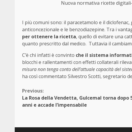
Nuova normativa ricette digitali-
I più comuni sono: il paracetamolo e il diclofenac, gl
anticoncezionale e le benzodiazepine. Tra i vanta
per ottenere la ricetta
, quello di evitare una ca
quanto prescritto dal medico. Tuttavia il cambiam
C’è chi infatti è convinto
che il sistema informat
blocchi e rallentamenti con effetti collaterali rilev
misura non tenga conto dell’attuale capacità del sist
ha così commentato Silvestro Scotti, segretario d
Continue
Previous:
La Rosa della Vendetta, Gulcemal torna dopo 
Reading
anni e accade l’impensabile