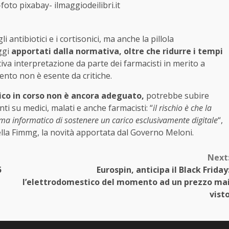
foto pixabay- ilmaggiodeilibri.it
i antibiotici e i cortisonici, ma anche la pillola
ggi
apportati dalla normativa, oltre che ridurre i tempi
ttiva interpretazione da parte dei farmacisti in merito a
ento non è esente da critiche.
ico in corso non è ancora adeguato,
potrebbe subire
anti su medici, malati e anche farmacisti: “
il rischio è che la
ema informatico di sostenere un carico esclusivamente digitale
“,
ella Fimmg, la novità apportata dal Governo Meloni.
Next
5
Eurospin, anticipa il Black Friday
l’elettrodomestico del momento ad un prezzo ma
vist