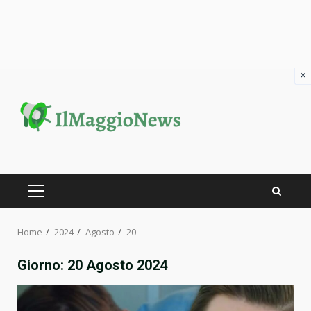
×
Skip
to
content
PRIMARY
MENU
Home
2024
Agosto
20
Giorno:
20 Agosto 2024