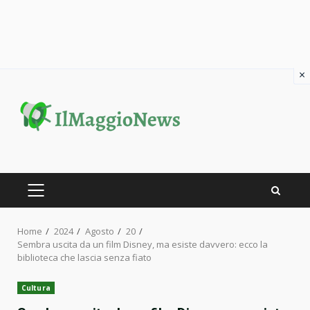
×
Skip
to
content
PRIMARY
MENU
Home
2024
Agosto
20
Sembra uscita da un film Disney, ma esiste davvero: ecco la
biblioteca che lascia senza fiato
Cultura