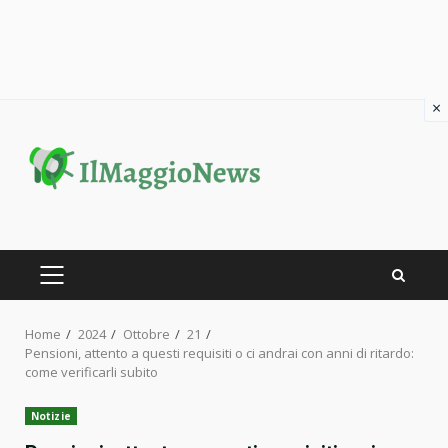
×
Skip
to
content
PRIMARY
MENU
Home
2024
Ottobre
21
Pensioni, attento a questi requisiti o ci andrai con anni di ritardo:
come verificarli subito
Notizie