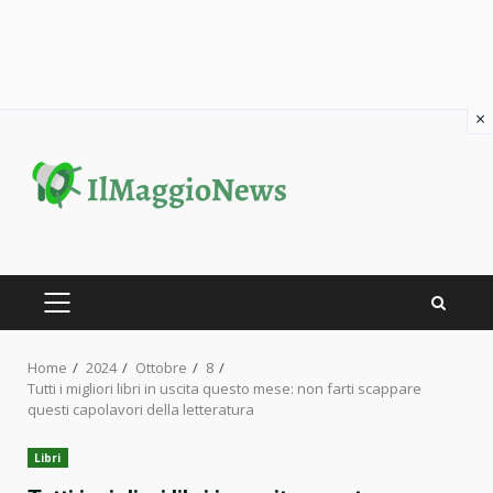
×
Skip
to
content
PRIMARY
MENU
Home
2024
Ottobre
8
Tutti i migliori libri in uscita questo mese: non farti scappare
questi capolavori della letteratura
Libri