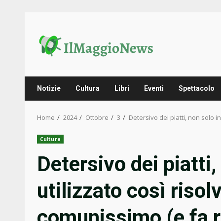
Skip
to
content
Notizie
Cultura
Libri
Eventi
Spettacolo
Home
2024
Ottobre
3
Detersivo dei piatti, non solo 
Cultura
Detersivo dei piatti,
utilizzato così riso
comunissimo (e fa r