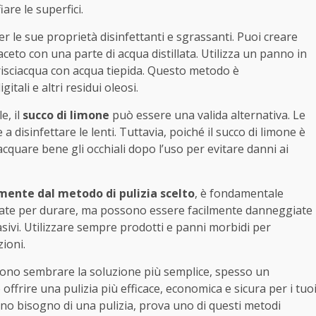
are le superfici.
er le sue proprietà disinfettanti e sgrassanti. Puoi creare
ceto con una parte di acqua distillata. Utilizza un panno in
e risciacqua con acqua tiepida. Questo metodo è
tali e altri residui oleosi.
e, il
succo di limone
può essere una valida alternativa. Le
a disinfettare le lenti. Tuttavia, poiché il succo di limone è
iacquare bene gli occhiali dopo l’uso per evitare danni ai
ente dal metodo di pulizia scelto
, è fondamentale
gettate per durare, ma possono essere facilmente danneggiate
sivi. Utilizzare sempre prodotti e panni morbidi per
ioni.
sono sembrare la soluzione più semplice, spesso un
offrire una pulizia più efficace, economica e sicura per i tuo
anno bisogno di una pulizia, prova uno di questi metodi