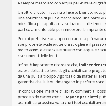
e sempre mescolato con acqua per evitare di graffi
Un altro alleato in cucina è l’
aceto bianco
, noto p
una soluzione di pulizia mescolando una parte di a
microfibra per applicare la soluzione sulle lenti 
particolarmente utile per rimuovere le impronte digi
Per chi preferisce un approccio ancora più natural
sue proprietà acide aiutano a sciogliere il grasso e 
molto acido, è essenziale diluirlo con acqua e risc
rivestimenti delle lenti.
Infine, è importante ricordare che,
indipendentem
essere delicati. Le lenti degli occhiali sono pro
da una pulizia troppo vigorosa o da materiali abra
garantire che le lenti rimangano in perfette condiz
In conclusione, mentre gli spray commerciali pos
prodotto da cucina come il
sapone per piatti
può 
occhiali. La prossima volta che i tuoi occhiali avr