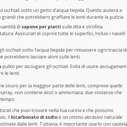
oi occhiali sotto un getto d’acqua tiepida. Questo aiuterà a
ù grandi che potrebbero graffiare le lenti durante la pulizia.
quantità di
sapone per piatti
sulle dita e strofina
tura. Assicurati di coprire tutte le superfici, inclusi i naselli
i occhiali sotto l’acqua tiepida per rimuovere ogni traccia di
 potrebbero lasciare aloni sulle lenti.
a
pulito per asciugare gli occhiali. Evita di usare asciugamani
 le lenti.
he sicuro per la maggior parte delle lenti, comprese quelle
ti spray, non contiene alcol o ammoniaca, due sostanze che
l tempo.
naturali che puoi trovare nella tua cucina e che possono
io, il
bicarbonato di sodio
è un ottimo abrasivo naturale
tinate dalle lenti. Tuttavia, è importante usarlo con cautel