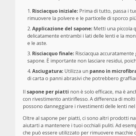
Risciacquo iniziale:
Prima di tutto, passa i tu
rimuovere la polvere e le particelle di sporco pi
Applicazione del sapone:
Metti una piccola 
delicatamente entrambi i lati delle lenti e la monta
e le aste.
Risciacquo finale:
Risciacqua accuratamente gl
sapone. È importante non lasciare residui, poiché
Asciugatura:
Utilizza un
panno in microfibr
di carta o panni abrasivi che potrebbero graffiare
Il
sapone per piatti
non è solo efficace, ma è anc
con rivestimento antiriflesso. A differenza di mol
possono danneggiare i rivestimenti delle lenti ne
Oltre al sapone per piatti, ci sono altri prodotti 
aiutarti a mantenere i tuoi occhiali puliti. Ad esemp
che può essere utilizzato per rimuovere macchie os