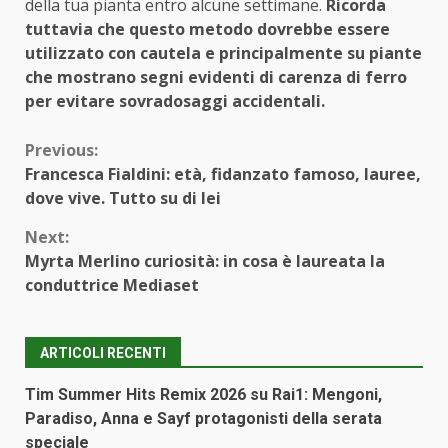
della tua pianta entro alcune settimane.
Ricorda
tuttavia che questo metodo dovrebbe essere
utilizzato con cautela e principalmente su piante
che mostrano segni evidenti di carenza di ferro
per evitare sovradosaggi accidentali.
Continue
Previous:
Francesca Fialdini: età, fidanzato famoso, lauree,
Reading
dove vive. Tutto su di lei
Next:
Myrta Merlino curiosità: in cosa è laureata la
conduttrice Mediaset
ARTICOLI RECENTI
Tim Summer Hits Remix 2026 su Rai1: Mengoni,
Paradiso, Anna e Sayf protagonisti della serata
speciale