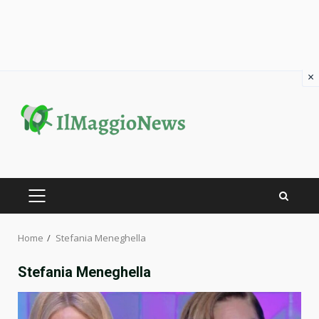
×
Skip
to
content
PRIMARY
MENU
Home
Stefania Meneghella
Stefania Meneghella