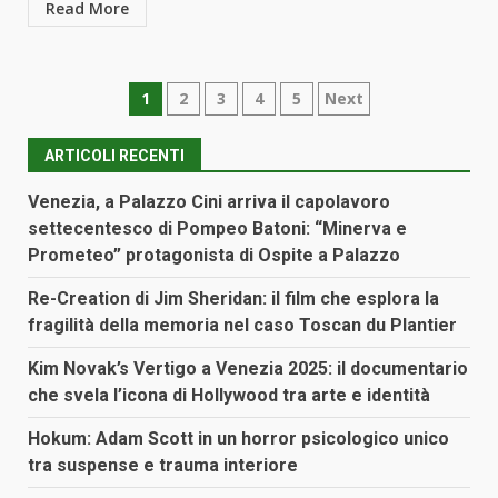
Read More
Paginazione
1
2
3
4
5
Next
degli
ARTICOLI RECENTI
articoli
Venezia, a Palazzo Cini arriva il capolavoro
settecentesco di Pompeo Batoni: “Minerva e
Prometeo” protagonista di Ospite a Palazzo
Re-Creation di Jim Sheridan: il film che esplora la
fragilità della memoria nel caso Toscan du Plantier
Kim Novak’s Vertigo a Venezia 2025: il documentario
che svela l’icona di Hollywood tra arte e identità
Hokum: Adam Scott in un horror psicologico unico
tra suspense e trauma interiore