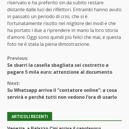
riservato e ha preferito sin da subito restare
distante dalle luci dei riflettori. Entrambi hanno avuto
in passato un periodo di crisi, che si è
fortunatamente risolto nel migliore dei modi e che
ha portato i due a riprendere in mano la loro storia
d’amore. Oggi sono quindi più felici che mai, e questa
foto ne è stata la piena dimostrazione.
Continue
Previous:
Se sbarri la casella sbagliata sei costretto a
Reading
pagare 5 mila euro: attenzione al documento
Next:
Su Whatsapp arriva il “contatore online”: a cosa
servirà e perché tutti non vedono l’ora di usarlo
ARTICOLI RECENTI
Venezia, a Palazzo Cini arriva il capolavoro