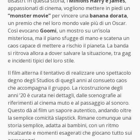
disastri. In questa storia, i
Minions Harry e James
,
appassionati di cinema, vogliono mettere in piedi un
“monster movie”
per vincere una
banana dorata
,
un premio che nel loro mondo vale più di un Oscar.
Così evocano
Goomi
, un mostro su un’isola
misteriosa, ma il piano sfugge di mano e scatena un
caos capace di mettere a rischio il pianeta. La banda
si ritrova allora a dover salvare la situazione, tra gag
e incidenti tipici del loro stile.
Il film alterna il tentativo di realizzare uno spettacolo
degno degli Studios di quegli anni al consueto caos
che accompagna il gruppo. La ricostruzione degli
anni ’20 è curata nei dettagli, dalle scenografie ai
riferimenti al cinema muto e al passaggio al sonoro.
Questo dà al film un sapore autentico, andando oltre
la semplice comicità slapstick. Rimane comunque una
storia semplice, adatta ai bambini, con un ritmo
incalzante e momenti esagerati che giocano tutto sui