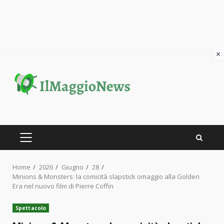
×
Skip
to
content
PRIMARY
MENU
Home
2026
Giugno
28
Minions & Monsters: la comicità slapstick omaggio alla Golden
Era nel nuovo film di Pierre Coffin
Spettacolo