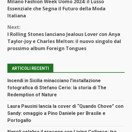
Milano Fashion Week Uomo 2024: il Lusso
Reading
Essenziale che Segna il Futuro della Moda
Italiana
Next:
I Rolling Stones lanciano Jealous Lover con Anya
Taylor-Joy e Charles Melton: il nuovo singolo dal
prossimo album Foreign Tongues
ARTICOLI RECENTI
Incendi in Sicilia minacciano l’installazione
fotografica di Stefano Cerio: la storia di The
Redemption of Nature
Laura Pausini lancia la cover di “Quando Chove” con
Sandy: omaggio a Pino Daniele per Brasile e
Portogallo
Napoli celebra il presepe con Living Collapse: tre