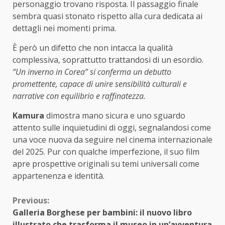
personaggio trovano risposta. Il passaggio finale
sembra quasi stonato rispetto alla cura dedicata ai
dettagli nei momenti prima.
È però un difetto che non intacca la qualità
complessiva, soprattutto trattandosi di un esordio.
“Un inverno in Corea” si conferma un debutto
promettente, capace di unire sensibilità culturali e
narrative con equilibrio e raffinatezza.
Kamura
dimostra mano sicura e uno sguardo
attento sulle inquietudini di oggi, segnalandosi come
una voce nuova da seguire nel cinema internazionale
del 2025. Pur con qualche imperfezione, il suo film
apre prospettive originali su temi universali come
appartenenza e identità.
Continue
Previous:
Galleria Borghese per bambini: il nuovo libro
Reading
illustrato che trasforma il museo in un’avventura