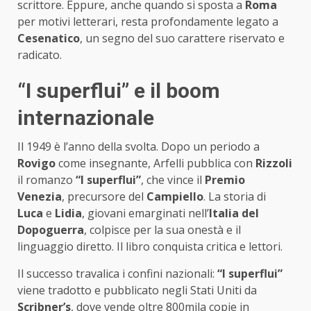
scrittore. Eppure, anche quando si sposta a
Roma
per motivi letterari, resta profondamente legato a
Cesenatico
, un segno del suo carattere riservato e
radicato.
“I superflui” e il boom
internazionale
Il 1949 è l’anno della svolta. Dopo un periodo a
Rovigo
come insegnante, Arfelli pubblica con
Rizzoli
il romanzo
“I superflui”
, che vince il
Premio
Venezia
, precursore del
Campiello
. La storia di
Luca
e
Lidia
, giovani emarginati nell’
Italia del
Dopoguerra
, colpisce per la sua onestà e il
linguaggio diretto. Il libro conquista critica e lettori.
Il successo travalica i confini nazionali:
“I superflui”
viene tradotto e pubblicato negli Stati Uniti da
Scribner’s
, dove vende oltre 800mila copie in