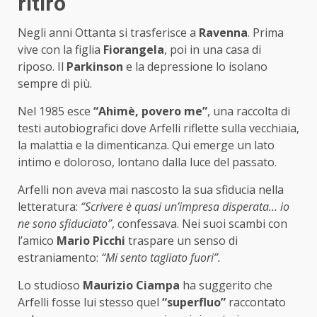
ritiro
Negli anni Ottanta si trasferisce a
Ravenna
. Prima
vive con la figlia
Fiorangela
, poi in una casa di
riposo. Il
Parkinson
e la depressione lo isolano
sempre di più.
Nel 1985 esce
“Ahimè, povero me”
, una raccolta di
testi autobiografici dove Arfelli riflette sulla vecchiaia,
la malattia e la dimenticanza. Qui emerge un lato
intimo e doloroso, lontano dalla luce del passato.
Arfelli non aveva mai nascosto la sua sfiducia nella
letteratura:
“Scrivere è quasi un’impresa disperata… io
ne sono sfiduciato”
, confessava. Nei suoi scambi con
l’amico
Mario Picchi
traspare un senso di
estraniamento:
“Mi sento tagliato fuori”.
Lo studioso
Maurizio Ciampa
ha suggerito che
Arfelli fosse lui stesso quel
“superfluo”
raccontato