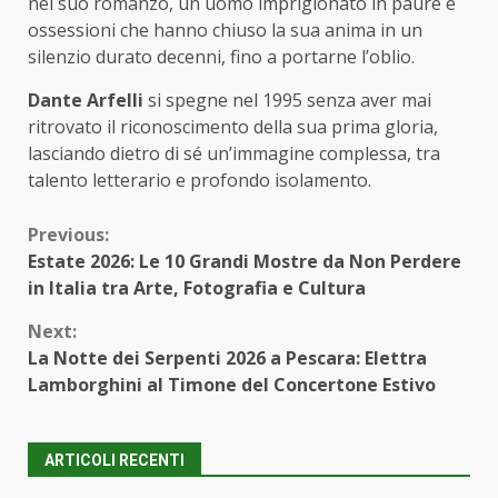
nel suo romanzo, un uomo imprigionato in paure e
ossessioni che hanno chiuso la sua anima in un
silenzio durato decenni, fino a portarne l’oblio.
Dante Arfelli
si spegne nel 1995 senza aver mai
ritrovato il riconoscimento della sua prima gloria,
lasciando dietro di sé un’immagine complessa, tra
talento letterario e profondo isolamento.
Continue
Previous:
Estate 2026: Le 10 Grandi Mostre da Non Perdere
Reading
in Italia tra Arte, Fotografia e Cultura
Next:
La Notte dei Serpenti 2026 a Pescara: Elettra
Lamborghini al Timone del Concertone Estivo
ARTICOLI RECENTI