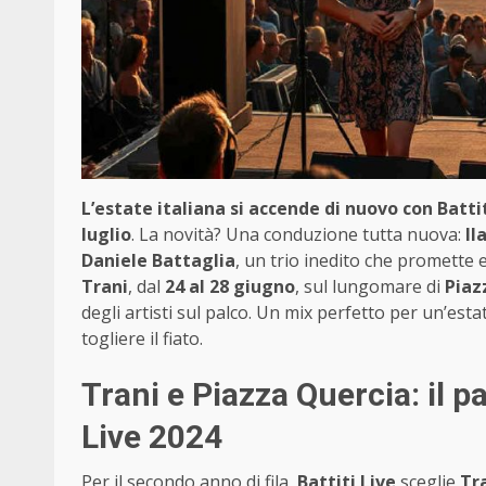
L’estate italiana si accende di nuovo con Battit
luglio
. La novità? Una conduzione tutta nuova:
Il
Daniele Battaglia
, un trio inedito che promette 
Trani
, dal
24 al 28 giugno
, sul lungomare di
Piaz
degli artisti sul palco. Un mix perfetto per un’est
togliere il fiato.
Trani e Piazza Quercia: il p
Live 2024
Per il secondo anno di fila,
Battiti Live
sceglie
Tr