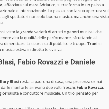
ia
, affacciata sul mare Adriatico, si trasforma in un palco a
nazionale e internazionale. La piazza, con la sua apertura sul
re agli spettatori non solo buona musica, ma anche una vista
ia.
si, vista la grande varietà di artisti e generi musicali che
nere alta la qualità delle performance, sfruttando al
za dimenticare la sicurezza di pubblico e troupe.
Trani
si
musica estiva in diretta televisiva.
 Blasi, Fabio Rovazzi e Daniele
Ilary Blasi
resta la padrona di casa, una presenza ormai
 darle manforte arrivano due volti freschi:
Fabio Rovazzi
,
 giornalista e conduttore musicale. Un trio pensato per
ntenendo quel filo narrativo che tiene insieme lo show.