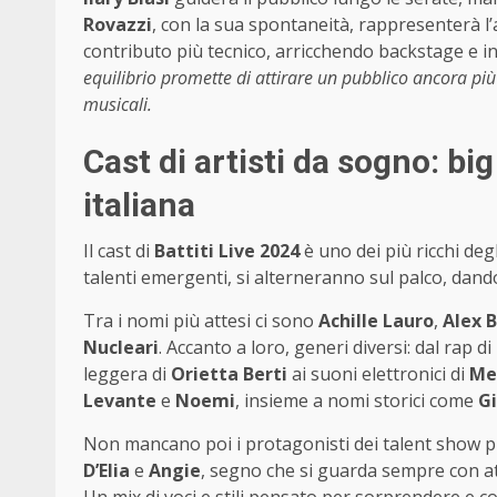
Rovazzi
, con la sua spontaneità, rappresenterà
contributo più tecnico, arricchendo backstage e in
equilibrio promette di attirare un pubblico ancora più
musicali.
Cast di artisti da sogno: bi
italiana
Il cast di
Battiti Live 2024
è uno dei più ricchi degl
talenti emergenti, si alterneranno sul palco, dando
Tra i nomi più attesi ci sono
Achille Lauro
,
Alex B
Nucleari
. Accanto a loro, generi diversi: dal rap di
leggera di
Orietta Berti
ai suoni elettronici di
Me
Levante
e
Noemi
, insieme a nomi storici come
Gi
Non mancano poi i protagonisti dei talent show pi
D’Elia
e
Angie
, segno che si guarda sempre con at