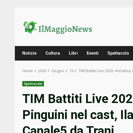
Skip
to
content
Notizie
Cultura
Libri
Eventi
Spettacolo
Home
2026
Giugno
19
TIM Battiti Live 2026: Annalisa
Spettacolo
TIM Battiti Live 20
Pinguini nel cast, I
Canale5 da Trani