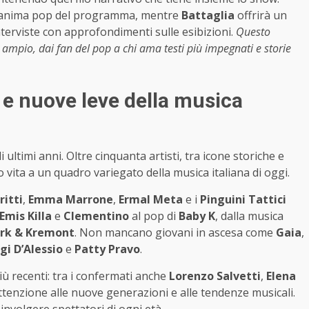
 l’anima pop del programma, mentre
Battaglia
offrirà un
terviste con approfondimenti sulle esibizioni.
Questo
 ampio, dai fan del pop a chi ama testi più impegnati e storie
g e nuove leve della musica
i ultimi anni. Oltre cinquanta artisti, tra icone storiche e
 vita a un quadro variegato della musica italiana di oggi.
ritti
,
Emma Marrone
,
Ermal Meta
e i
Pinguini Tattici
Emis Killa
e
Clementino
al pop di
Baby K
, dalla musica
rk & Kremont
. Non mancano giovani in ascesa come
Gaia
,
gi D’Alessio
e
Patty Pravo
.
ù recenti: tra i confermati anche
Lorenzo Salvetti
,
Elena
tenzione alle nuove generazioni e alle tendenze musicali.