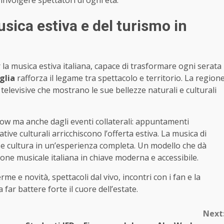
involgere spettatori di ogni età.
usica estiva e del turismo in
a musica estiva italiana, capace di trasformare ogni serata
glia
rafforza il legame tra spettacolo e territorio. La region
televisive che mostrano le sue bellezze naturali e culturali
 show ma anche dagli eventi collaterali: appuntamenti
ative culturali arricchiscono l’offerta estiva. La musica di
o e cultura in un’esperienza completa. Un modello che dà
zione musicale italiana in chiave moderna e accessibile.
me e novità, spettacoli dal vivo, incontri con i fan e la
far battere forte il cuore dell’estate.
Next