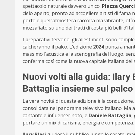
spettacolo naturale davvero unico.
Piazza Querc
cielo aperto, pronto ad accogliere artisti di fama 
porto e quell’atmosfera raccolta ma vibrante, off
mozzafiato su uno dei tratti di costa più belli d’Ital
I preparativi fervono: gli allestimenti sono comples
calcheranno il palco. L’edizione
2024
punta a mante
massimo l’acustica e la scenografia del luogo, sen
conferma così come la nuova capitale italiana della 
Nuovi volti alla guida: Ilary
Battaglia insieme sul palco
La vera novità di questa edizione è la conduzione.
consolidata nel panorama televisivo italiano. Ma a
cantante e influencer noto, e
Daniele Battaglia
,
portare un mix di carisma, energia e competenza.
Ilary Blasi
guiderà il pubblico lungo le serate, ma