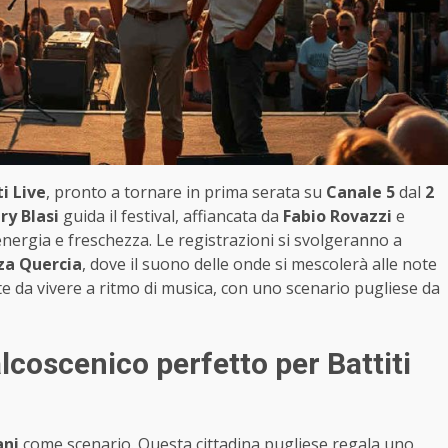
i Live
, pronto a tornare in prima serata su
Canale 5
dal
2
ary Blasi
guida il festival, affiancata da
Fabio Rovazzi
e
energia e freschezza. Le registrazioni si svolgeranno a
za Quercia
, dove il suono delle onde si mescolerà alle note
ate da vivere a ritmo di musica, con uno scenario pugliese da
alcoscenico perfetto per Battiti
ani
come scenario. Questa cittadina pugliese regala uno