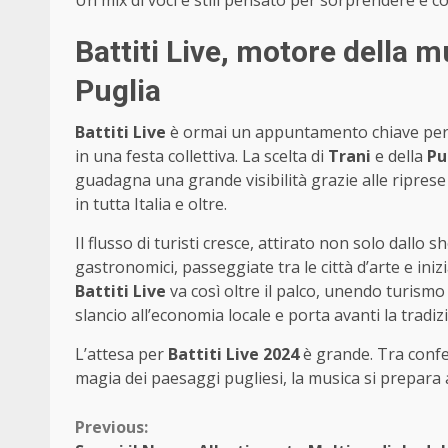
Un mix di voci e stili pensato per sorprendere e co
Battiti Live, motore della m
Puglia
Battiti Live
è ormai un appuntamento chiave per l
in una festa collettiva. La scelta di
Trani
e della
Pu
guadagna una grande visibilità grazie alle riprese 
in tutta Italia e oltre.
Il flusso di turisti cresce, attirato non solo dallo
gastronomici, passeggiate tra le città d’arte e inizi
Battiti Live
va così oltre il palco, unendo turism
slancio all’economia locale e porta avanti la tradi
L’attesa per
Battiti Live 2024
è grande. Tra confer
magia dei paesaggi pugliesi, la musica si prepara a 
Continue
Previous: