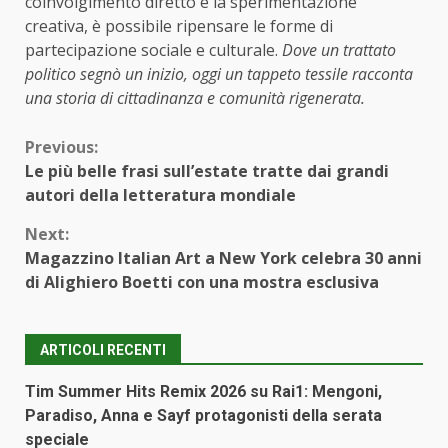
coinvolgimento diretto e la sperimentazione
creativa, è possibile ripensare le forme di
partecipazione sociale e culturale.
Dove un trattato
politico segnò un inizio, oggi un tappeto tessile racconta
una storia di cittadinanza e comunità rigenerata.
Continue
Previous:
Le più belle frasi sull’estate tratte dai grandi
Reading
autori della letteratura mondiale
Next:
Magazzino Italian Art a New York celebra 30 anni
di Alighiero Boetti con una mostra esclusiva
ARTICOLI RECENTI
Tim Summer Hits Remix 2026 su Rai1: Mengoni,
Paradiso, Anna e Sayf protagonisti della serata
speciale