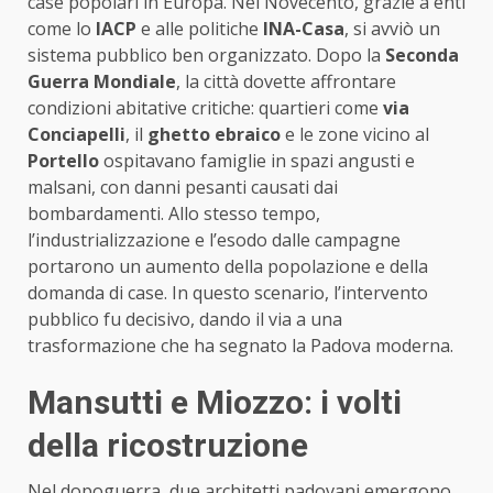
case popolari in Europa. Nel Novecento, grazie a enti
come lo
IACP
e alle politiche
INA-Casa
, si avviò un
sistema pubblico ben organizzato. Dopo la
Seconda
Guerra Mondiale
, la città dovette affrontare
condizioni abitative critiche: quartieri come
via
Conciapelli
, il
ghetto ebraico
e le zone vicino al
Portello
ospitavano famiglie in spazi angusti e
malsani, con danni pesanti causati dai
bombardamenti. Allo stesso tempo,
l’industrializzazione e l’esodo dalle campagne
portarono un aumento della popolazione e della
domanda di case. In questo scenario, l’intervento
pubblico fu decisivo, dando il via a una
trasformazione che ha segnato la Padova moderna.
Mansutti e Miozzo: i volti
della ricostruzione
Nel dopoguerra, due architetti padovani emergono