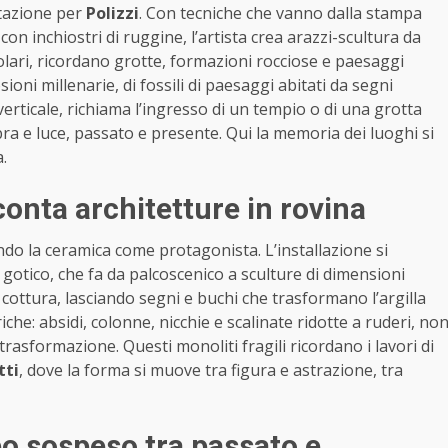
ntazione per
Polizzi
. Con tecniche che vanno dalla stampa
 con inchiostri di ruggine, l’artista crea arazzi-scultura da
golari, ricordano grotte, formazioni rocciose e paesaggi
rosioni millenarie, di fossili di paesaggi abitati da segni
 verticale, richiama l’ingresso di un tempio o di una grotta
bra e luce, passato e presente. Qui la memoria dei luoghi si
.
conta architetture in rovina
o la ceramica come protagonista. L’installazione si
gotico, che fa da palcoscenico a sculture di dimensioni
cottura, lasciando segni e buchi che trasformano l’argilla
iche: absidi, colonne, nicchie e scalinate ridotte a ruderi, no
rasformazione. Questi monoliti fragili ricordano i lavori di
tti
, dove la forma si muove tra figura e astrazione, tra
o sospeso tra passato e