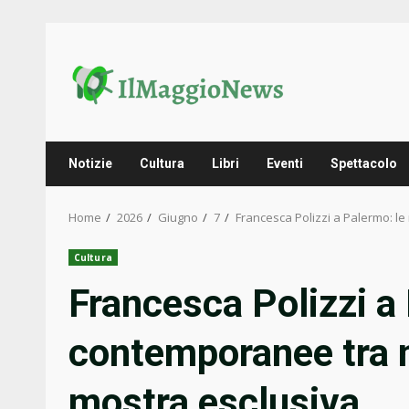
Skip
to
content
Notizie
Cultura
Libri
Eventi
Spettacolo
Home
2026
Giugno
7
Francesca Polizzi a Palermo: l
Cultura
Francesca Polizzi a 
contemporanee tra m
mostra esclusiva