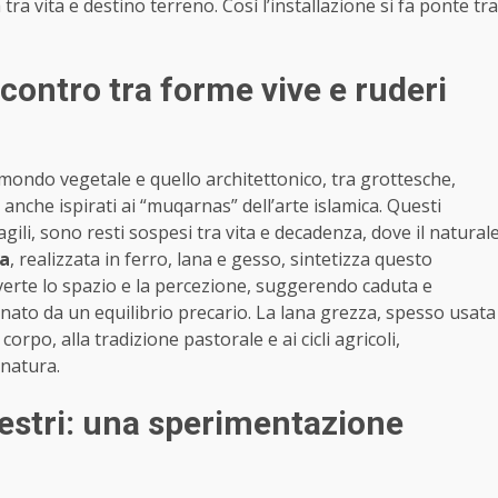
tra vita e destino terreno. Così l’installazione si fa ponte tra
ncontro tra forme vive e ruderi
l mondo vegetale e quello architettonico, tra grottesche,
 anche ispirati ai “muqarnas” dell’arte islamica. Questi
agili, sono resti sospesi tra vita e decadenza, dove il natural
ta
, realizzata in ferro, lana e gesso, sintetizza questo
verte lo spazio e la percezione, suggerendo caduta e
ato da un equilibrio precario. La lana grezza, spesso usata
orpo, alla tradizione pastorale e ai cicli agricoli,
 natura.
estri: una sperimentazione