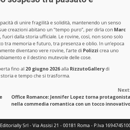
pacità di unire fragilità e solidità, mantenendo un senso
 sue creazioni abitano un “tempo puro”, per dirla con
Marc
, fuori dalla storia ufficiale. Le rovine, così, non sono solo
to tra memoria e futuro, tra presenza e oblio. In un’epoca
amente diventano vere rovine, l’arte di
Polizzi
crea uno
mbiamento e il destino mutevole delle cose.
erta fino al
20 giugno 2026
alla
RizzutoGallery
di
 storia e tempo che si trasforma.
Next
e
Office Romance: Jennifer Lopez torna protagonist
nella commedia romantica con un tocco innovativ
ditorially Srl - Via Assisi 21 - 00181 Roma - P.Iva 16947451007