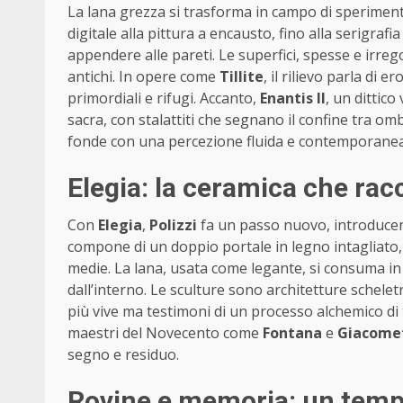
La lana grezza si trasforma in campo di sperime
digitale alla pittura a encausto, fino alla serigrafia
appendere alle pareti. Le superfici, spesse e irre
antichi. In opere come
Tillite
, il rilievo parla di e
primordiali e rifugi. Accanto,
Enantis II
, un dittico
sacra, con stalattiti che segnano il confine tra om
fonde con una percezione fluida e contemporanea
Elegia: la ceramica che rac
Con
Elegia
,
Polizzi
fa un passo nuovo, introducend
compone di un doppio portale in legno intagliato, 
medie. La lana, usata come legante, si consuma in 
dall’interno. Le sculture sono architetture scheletr
più vive ma testimoni di un processo alchemico di t
maestri del Novecento come
Fontana
e
Giacome
segno e residuo.
Rovine e memoria: un temp