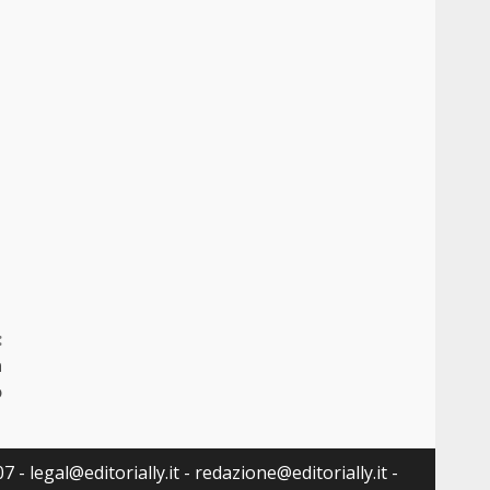
:
a
o
 - legal@editorially.it - redazione@editorially.it -