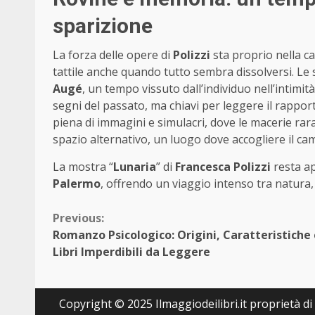
sparizione
La forza delle opere di
Polizzi
sta proprio nella ca
tattile anche quando tutto sembra dissolversi. Le
Augé
, un tempo vissuto dall’individuo nell’intimità
segni del passato, ma chiavi per leggere il rappor
piena di immagini e simulacri, dove le macerie rar
spazio alternativo, un luogo dove accogliere il ca
La mostra “
Lunaria
” di
Francesca Polizzi
resta ap
Palermo
, offrendo un viaggio intenso tra natura,
Continue
Previous:
Romanzo Psicologico: Origini, Caratteristiche 
Reading
Libri Imperdibili da Leggere
Copyright © 2025 Ilmaggiodeilibri.it proprietà di E