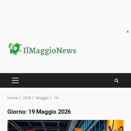
×
Skip
to
content
PRIMARY
MENU
Home
2026
Maggio
19
Giorno:
19 Maggio 2026