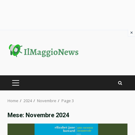
×
Skip
to
content
PRIMARY
MENU
Home
2024
Novembre
Page 3
Mese:
Novembre 2024