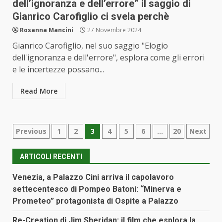
dell’ignoranza e dell’errore” il saggio di
Gianrico Carofiglio ci svela perchè
Rosanna Mancini
27 Novembre 2024
Gianrico Carofiglio, nel suo saggio "Elogio
dell'ignoranza e dell'errore", esplora come gli errori
e le incertezze possano...
Read More
Paginazione
Previous
1
2
3
4
5
6
…
20
Next
degli
ARTICOLI RECENTI
articoli
Venezia, a Palazzo Cini arriva il capolavoro
settecentesco di Pompeo Batoni: “Minerva e
Prometeo” protagonista di Ospite a Palazzo
Re-Creation di Jim Sheridan: il film che esplora la