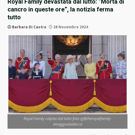
Royal Family devastata dal lutto: “Morta di
cancro in queste ore”, la notizia ferma
tutto
Barbara Di Castro
28 Novembre 2024
Royal Family colpita dal lutto-foto ig@theroyalfamily-
ilmaggiodeilibri.it