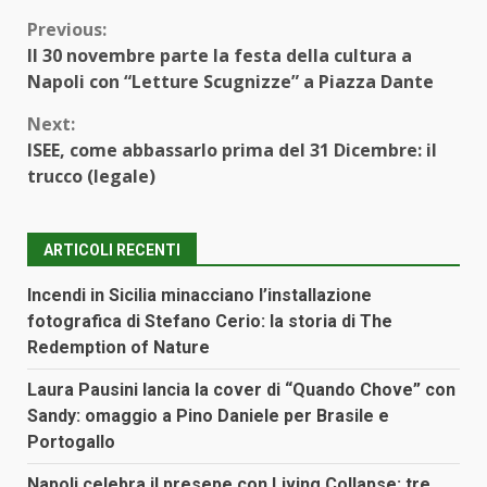
Continue
Previous:
Il 30 novembre parte la festa della cultura a
Reading
Napoli con “Letture Scugnizze” a Piazza Dante
Next:
ISEE, come abbassarlo prima del 31 Dicembre: il
trucco (legale)
ARTICOLI RECENTI
Incendi in Sicilia minacciano l’installazione
fotografica di Stefano Cerio: la storia di The
Redemption of Nature
Laura Pausini lancia la cover di “Quando Chove” con
Sandy: omaggio a Pino Daniele per Brasile e
Portogallo
Napoli celebra il presepe con Living Collapse: tre