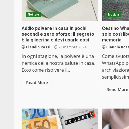
Notizie
Notizie
Addio polvere in casa in pochi
Cestino What
secondi e zero sforzo: il segreto
solo così lib
è la glicerina e devi usarla così
memoria
Claudio Rossi
2 Dicembre 2024
Claudio Ross
In ogni stagione, la polvere è una
Come svuotar
nemica della nostra salute in casa.
WhatsApp per
Ecco come risolvere il...
archiviazion
semplicissimi
Read More
Read More