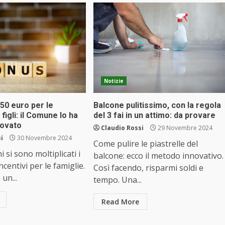
Notizie
50 euro per le
Balcone pulitissimo, con la regola
figli: il Comune lo ha
del 3 fai in un attimo: da provare
rovato
Claudio Rossi
29 Novembre 2024
i
30 Novembre 2024
Come pulire le piastrelle del
i si sono moltiplicati i
balcone: ecco il metodo innovativo.
ncentivi per le famiglie.
Così facendo, risparmi soldi e
 un...
tempo. Una...
Read More