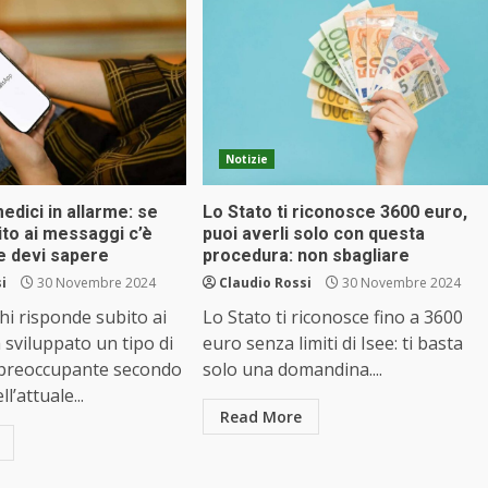
Notizie
dici in allarme: se
Lo Stato ti riconosce 3600 euro,
ito ai messaggi c’è
puoi averli solo con questa
e devi sapere
procedura: non sbagliare
i
30 Novembre 2024
Claudio Rossi
30 Novembre 2024
i risponde subito ai
Lo Stato ti riconosce fino a 3600
sviluppato un tipo di
euro senza limiti di Isee: ti basta
 preoccupante secondo
solo una domandina....
l’attuale...
Read More