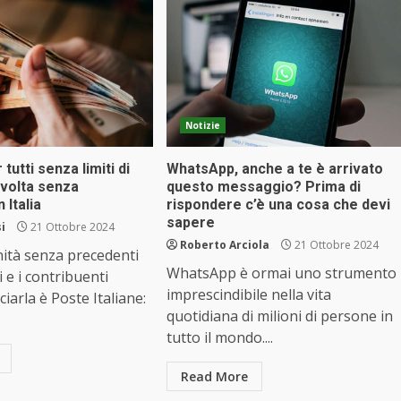
Notizie
tutti senza limiti di
WhatsApp, anche a te è arrivato
svolta senza
questo messaggio? Prima di
 Italia
rispondere c’è una cosa che devi
sapere
i
21 Ottobre 2024
Roberto Arciola
21 Ottobre 2024
ità senza precedenti
WhatsApp è ormai uno strumento
ni e i contribuenti
imprescindibile nella vita
nciarla è Poste Italiane:
quotidiana di milioni di persone in
tutto il mondo....
Read More