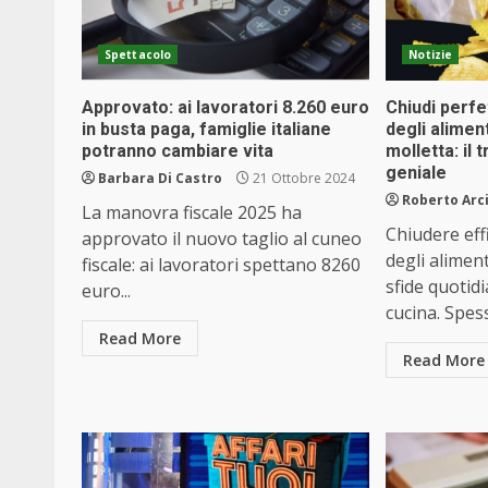
Spettacolo
Notizie
Approvato: ai lavoratori 8.260 euro
Chiudi perf
in busta paga, famiglie italiane
degli alimen
potranno cambiare vita
molletta: il 
geniale
Barbara Di Castro
21 Ottobre 2024
Roberto Arc
La manovra fiscale 2025 ha
Chiudere eff
approvato il nuovo taglio al cuneo
degli aliment
fiscale: ai lavoratori spettano 8260
sfide quotid
euro...
cucina. Spess
Read More
Read More