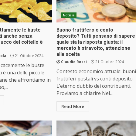
Notizie
ettamente le buste
Buono fruttifero o conto
ti anche senza
deposito? Tutti pensano di sapere
trucco del coltello è
quale sia la risposta giusta: il
mercato è stravolto, attenzione
alla scelta
iola
21 Ottobre 2024
Claudio Rossi
21 Ottobre 2024
icacemente le buste
Contesto economico attuale: buoni
i è una delle piccole
fruttiferi postali vs conti deposito.
iane che affrontiamo in
L’eterno dubbio dei contribuenti.
o,...
Proviamo a chiarire Nel...
Read More