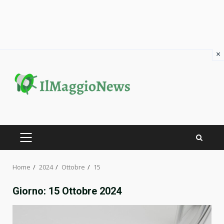
×
Skip
to
content
PRIMARY
MENU
Home
2024
Ottobre
15
Giorno:
15 Ottobre 2024