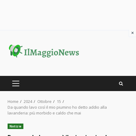
×
Skip
to
content
PRIMARY
MENU
Home
2024
Ottobre
15
Da quando lavo così il mio piumino ho detto addio alla
lavanderia: più morbido e caldo che mai
Notizie