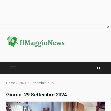
×
Skip
to
content
PRIMARY
MENU
Home
2024
Settembre
29
Giorno:
29 Settembre 2024