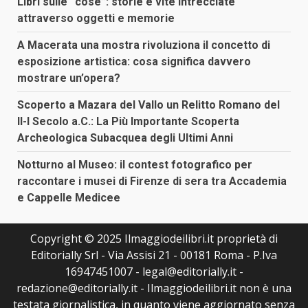
Libri sulle “cose”: storie e vite intrecciate
attraverso oggetti e memorie
A Macerata una mostra rivoluziona il concetto di
esposizione artistica: cosa significa davvero
mostrare un’opera?
Scoperto a Mazara del Vallo un Relitto Romano del
II-I Secolo a.C.: La Più Importante Scoperta
Archeologica Subacquea degli Ultimi Anni
Notturno al Museo: il contest fotografico per
raccontare i musei di Firenze di sera tra Accademia
e Cappelle Medicee
Copyright © 2025 Ilmaggiodeilibri.it proprietà di
Editorially Srl - Via Assisi 21 - 00181 Roma - P.Iva
16947451007 - legal@editorially.it -
redazione@editorially.it - Ilmaggiodeilibri.it non è una
testata giornalistica, in quanto viene aggiornato senza