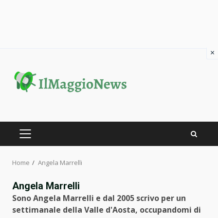
×
Skip
to
content
PRIMARY
MENU
Home
Angela Marrelli
Angela Marrelli
Sono Angela Marrelli e dal 2005 scrivo per un
settimanale della Valle d'Aosta, occupandomi di