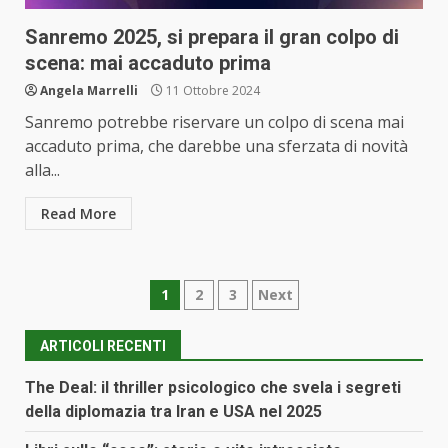
Sanremo 2025, si prepara il gran colpo di
scena: mai accaduto prima
Angela Marrelli
11 Ottobre 2024
Sanremo potrebbe riservare un colpo di scena mai
accaduto prima, che darebbe una sferzata di novità
alla...
Read More
Paginazione
1
2
3
Next
degli
ARTICOLI RECENTI
articoli
The Deal: il thriller psicologico che svela i segreti
della diplomazia tra Iran e USA nel 2025