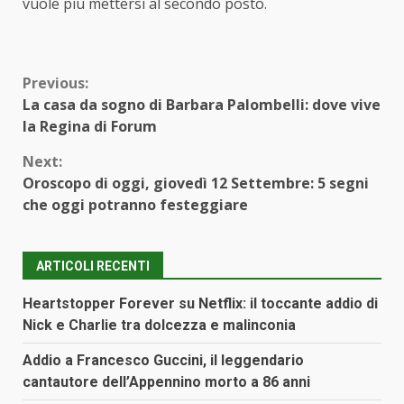
vuole più mettersi al secondo posto.
Continue
Previous:
La casa da sogno di Barbara Palombelli: dove vive
Reading
la Regina di Forum
Next:
Oroscopo di oggi, giovedì 12 Settembre: 5 segni
che oggi potranno festeggiare
ARTICOLI RECENTI
Heartstopper Forever su Netflix: il toccante addio di
Nick e Charlie tra dolcezza e malinconia
Addio a Francesco Guccini, il leggendario
cantautore dell’Appennino morto a 86 anni