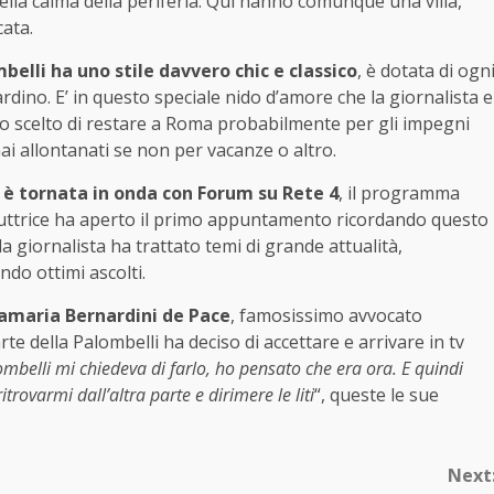
 nella calma della periferia. Qui hanno comunque una villa,
ata.
belli ha uno stile davvero chic e classico
, è dotata di ogn
ardino. E’ in questo speciale nido d’amore che la giornalista e
anno scelto di restare a Roma probabilmente per gli impegni
ai allontanati se non per vacanze o altro.
 è tornata in onda con Forum su Rete 4
, il programma
duttrice ha aperto il primo appuntamento ricordando questo
a giornalista ha trattato temi di grande attualità,
do ottimi ascolti.
namaria Bernardini de Pace
, famosissimo avvocato
e della Palombelli ha deciso di accettare e arrivare in tv
belli mi chiedeva di farlo, ho pensato che era ora. E quindi
rovarmi dall’altra parte e dirimere le liti
“, queste le sue
Next