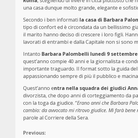
Roma
, scegliendo di vivere in città piuttosto che
una casa dunque molto grande, elegante e sofistic
Secondo i ben informati
la casa di Barbara Palom
tipo di confort ed è circondata da un bellissimo gi
il marito hanno deciso di crescere i loro figli. H
lavorati di entrambi e dalla Capitale non si sono m
Intanto
Barbara Palombelli lunedì 9 settembre
quest’anno compie 40 anni e la giornalista e con
importante traguardo. Il format sotto la guida dell
appassionando sempre di più il pubblico e macinan
Quest’anno e
ntra nella squadra dei giudici An
divorzista, che dopo anni di corteggiamento da part
con la toga da giudice. “
Erano anni che Barbara Palom
cambio: da avvocato mi ritrovo giudice. Mi farà bene rit
parole al Corriere della Sera.
Continue
Previous: