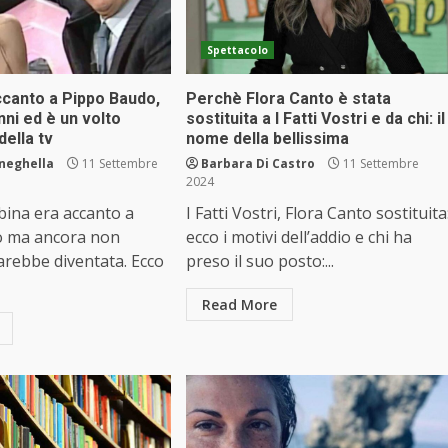
Spettacolo
ccanto a Pippo Baudo,
Perchè Flora Canto è stata
nni ed è un volto
sostituita a I Fatti Vostri e da chi: il
ella tv
nome della bellissima
neghella
11 Settembre
Barbara Di Castro
11 Settembre
2024
ina era accanto a
I Fatti Vostri, Flora Canto sostituita
o ma ancora non
ecco i motivi dell’addio e chi ha
arebbe diventata. Ecco
preso il suo posto:...
Read More