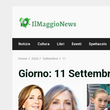
Skip
to
content
Notizie
Cultura
Libri
Eventi
Spettacolo
Home
2024
Settembre
11
Giorno:
11 Settemb