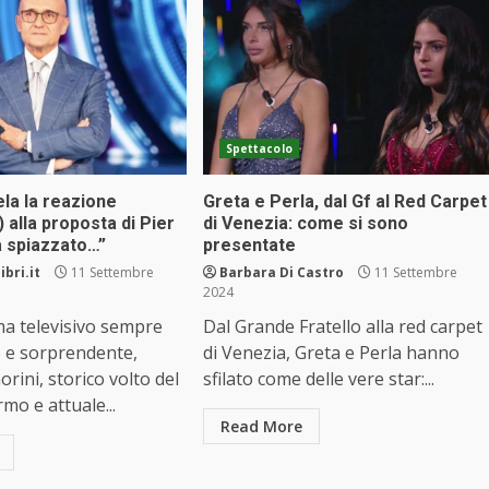
Spettacolo
ela la reazione
Greta e Perla, dal Gf al Red Carpet
) alla proposta di Pier
di Venezia: come si sono
ha spiazzato…”
presentate
ibri.it
11 Settembre
Barbara Di Castro
11 Settembre
2024
a televisivo sempre
Dal Grande Fratello alla red carpet
o e sorprendente,
di Venezia, Greta e Perla hanno
rini, storico volto del
sfilato come delle vere star:...
mo e attuale...
Read More