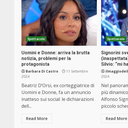
Spettacolo
Spettacolo
Uomini e Donne: arriva la brutta
Signorini sv
notizia, problemi per la
(inaspettata
protagonista
Silvio: “mi 
Barbara Di Castro
11 Settembre
ilmaggiodeil
2024
2024
Beatriz D’Orsi, ex corteggiatrice di
Nel panoram
Uomini e Donne, fa un annuncio
più dinamic
inatteso sui social: le dichiarazioni
Alfonso Signo
dell...
piccolo scher
Read More
Read More