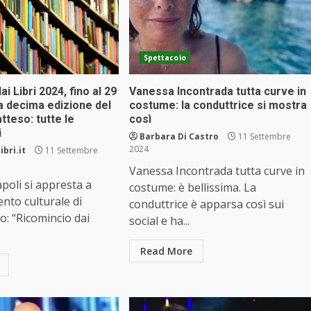
Spettacolo
i Libri 2024, fino al 29
Vanessa Incontrada tutta curve in
a decima edizione del
costume: la conduttrice si mostra
atteso: tutte le
così
i
Barbara Di Castro
11 Settembre
2024
ibri.it
11 Settembre
Vanessa Incontrada tutta curve in
apoli si appresta a
costume: è bellissima. La
ento culturale di
conduttrice è apparsa così sui
o: “Ricomincio dai
social e ha...
Read More