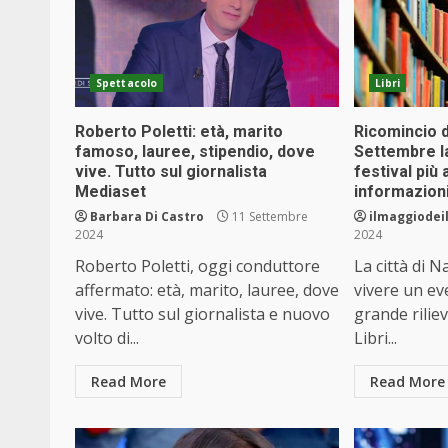
Spettacolo
Libri
Roberto Poletti: età, marito
Ricomincio da
famoso, lauree, stipendio, dove
Settembre l
vive. Tutto sul giornalista
festival più 
Mediaset
informazion
Barbara Di Castro
11 Settembre
ilmaggiodeil
2024
2024
Roberto Poletti, oggi conduttore
La città di N
affermato: età, marito, lauree, dove
vivere un ev
vive. Tutto sul giornalista e nuovo
grande riliev
volto di...
Libri...
Read More
Read More