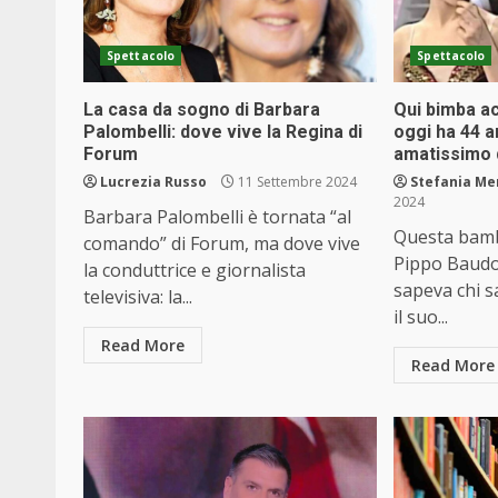
Spettacolo
Spettacolo
La casa da sogno di Barbara
Qui bimba a
Palombelli: dove vive la Regina di
oggi ha 44 a
Forum
amatissimo d
Lucrezia Russo
11 Settembre 2024
Stefania Me
2024
Barbara Palombelli è tornata “al
Questa bamb
comando” di Forum, ma dove vive
Pippo Baud
la conduttrice e giornalista
sapeva chi s
televisiva: la...
il suo...
Read More
Read More