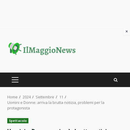
×
Skip
to
content
PRIMARY
MENU
Home
2024
Settembre
11
Uomini e Donne: arriva la brutta notizia, problemi per la
protagonista
Spettacolo