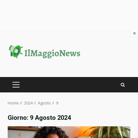
×
Skip
to
content
PRIMARY
MENU
Home
2024
Agosto
9
Giorno:
9 Agosto 2024