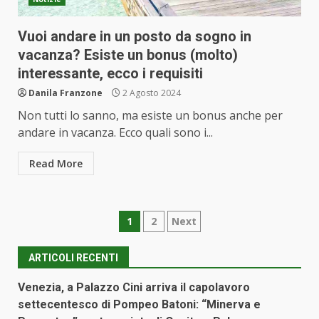
Vuoi andare in un posto da sogno in
vacanza? Esiste un bonus (molto)
interessante, ecco i requisiti
Danila Franzone
2 Agosto 2024
Non tutti lo sanno, ma esiste un bonus anche per
andare in vacanza. Ecco quali sono i...
Read More
Paginazione
1
2
Next
degli
ARTICOLI RECENTI
articoli
Venezia, a Palazzo Cini arriva il capolavoro
settecentesco di Pompeo Batoni: “Minerva e