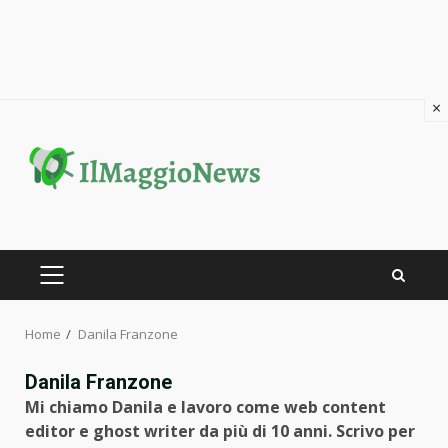
×
Skip
to
content
PRIMARY
MENU
Home
Danila Franzone
Danila Franzone
Mi chiamo Danila e lavoro come web content
editor e ghost writer da più di 10 anni. Scrivo per