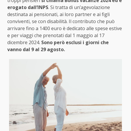
troppi pensieri
si chiama Bonus vacanze 2024 ed è
erogato dall’INPS
. Si tratta di un’agevolazione
destinata ai pensionati, ai loro partner e ai figli
conviventi, se con disabilità. Il contributo che può
arrivare fino a 1400 euro è dedicato alle spese estive
e per viaggi che prenotati dal 1 maggio al 17
dicembre 2024.
Sono però esclusi i giorni che
vanno dal 9 al 29 agosto.