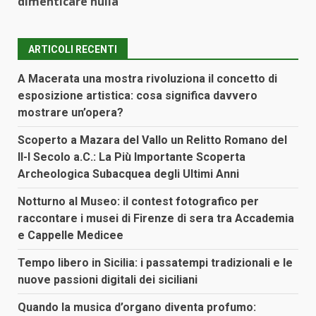
dimenticare nulla
ARTICOLI RECENTI
A Macerata una mostra rivoluziona il concetto di
esposizione artistica: cosa significa davvero
mostrare un’opera?
Scoperto a Mazara del Vallo un Relitto Romano del
II-I Secolo a.C.: La Più Importante Scoperta
Archeologica Subacquea degli Ultimi Anni
Notturno al Museo: il contest fotografico per
raccontare i musei di Firenze di sera tra Accademia
e Cappelle Medicee
Tempo libero in Sicilia: i passatempi tradizionali e le
nuove passioni digitali dei siciliani
Quando la musica d’organo diventa profumo: