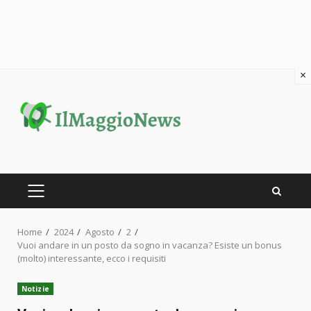
×
Skip
to
content
PRIMARY
MENU
Home
2024
Agosto
2
Vuoi andare in un posto da sogno in vacanza? Esiste un bonus
(molto) interessante, ecco i requisiti
Notizie