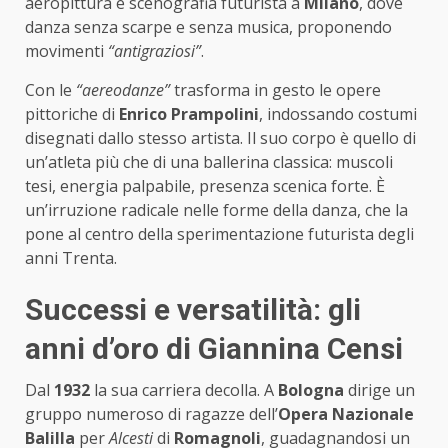
aeropittura e scenografia futurista a
Milano
, dove
danza senza scarpe e senza musica, proponendo
movimenti
“antigraziosi”
.
Con le
“aereodanze”
trasforma in gesto le opere
pittoriche di
Enrico Prampolini
, indossando costumi
disegnati dallo stesso artista. Il suo corpo è quello di
un’atleta più che di una ballerina classica: muscoli
tesi, energia palpabile, presenza scenica forte. È
un’irruzione radicale nelle forme della danza, che la
pone al centro della sperimentazione futurista degli
anni Trenta.
Successi e versatilità: gli
anni d’oro di Giannina Censi
Dal
1932
la sua carriera decolla. A
Bologna
dirige un
gruppo numeroso di ragazze dell’
Opera Nazionale
Balilla
per
Alcesti
di
Romagnoli
, guadagnandosi un