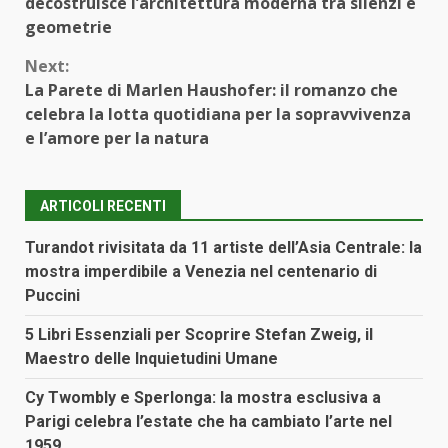
Reading
decostruisce l’architettura moderna tra silenzi e
geometrie
Next:
La Parete di Marlen Haushofer: il romanzo che
celebra la lotta quotidiana per la sopravvivenza
e l’amore per la natura
ARTICOLI RECENTI
Turandot rivisitata da 11 artiste dell’Asia Centrale: la
mostra imperdibile a Venezia nel centenario di
Puccini
5 Libri Essenziali per Scoprire Stefan Zweig, il
Maestro delle Inquietudini Umane
Cy Twombly e Sperlonga: la mostra esclusiva a
Parigi celebra l’estate che ha cambiato l’arte nel
1959