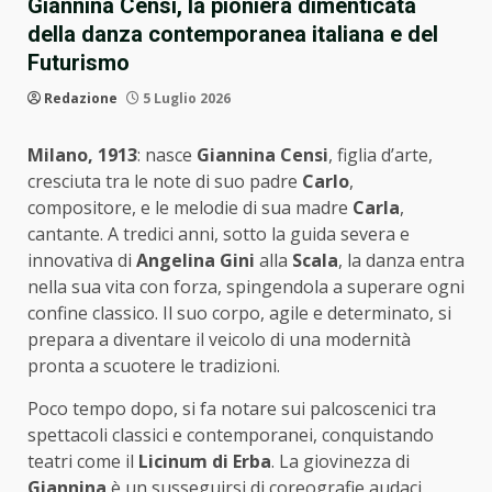
Giannina Censi, la pioniera dimenticata
della danza contemporanea italiana e del
Futurismo
Redazione
5 Luglio 2026
Milano, 1913
: nasce
Giannina Censi
, figlia d’arte,
cresciuta tra le note di suo padre
Carlo
,
compositore, e le melodie di sua madre
Carla
,
cantante. A tredici anni, sotto la guida severa e
innovativa di
Angelina Gini
alla
Scala
, la danza entra
nella sua vita con forza, spingendola a superare ogni
confine classico. Il suo corpo, agile e determinato, si
prepara a diventare il veicolo di una modernità
pronta a scuotere le tradizioni.
Poco tempo dopo, si fa notare sui palcoscenici tra
spettacoli classici e contemporanei, conquistando
teatri come il
Licinum di Erba
. La giovinezza di
Giannina
è un susseguirsi di coreografie audaci,