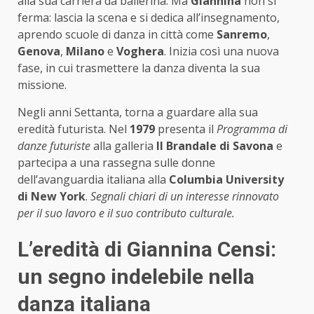
alla sua carriera da ballerina. Ma
Giannina
non si
ferma: lascia la scena e si dedica all’insegnamento,
aprendo scuole di danza in città come
Sanremo
,
Genova
,
Milano
e
Voghera
. Inizia così una nuova
fase, in cui trasmettere la danza diventa la sua
missione.
Negli anni Settanta, torna a guardare alla sua
eredità futurista. Nel
1979
presenta il
Programma di
danze futuriste
alla galleria
Il Brandale di Savona
e
partecipa a una rassegna sulle donne
dell’avanguardia italiana alla
Columbia University
di New York
.
Segnali chiari di un interesse rinnovato
per il suo lavoro e il suo contributo culturale.
L’eredità di Giannina Censi:
un segno indelebile nella
danza italiana