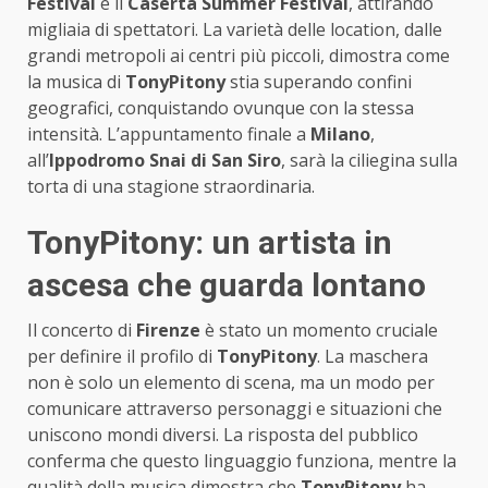
Festival
e il
Caserta Summer Festival
, attirando
migliaia di spettatori. La varietà delle location, dalle
grandi metropoli ai centri più piccoli, dimostra come
la musica di
TonyPitony
stia superando confini
geografici, conquistando ovunque con la stessa
intensità. L’appuntamento finale a
Milano
,
all’
Ippodromo Snai di San Siro
, sarà la ciliegina sulla
torta di una stagione straordinaria.
TonyPitony: un artista in
ascesa che guarda lontano
Il concerto di
Firenze
è stato un momento cruciale
per definire il profilo di
TonyPitony
. La maschera
non è solo un elemento di scena, ma un modo per
comunicare attraverso personaggi e situazioni che
uniscono mondi diversi. La risposta del pubblico
conferma che questo linguaggio funziona, mentre la
qualità della musica dimostra che
TonyPitony
ha