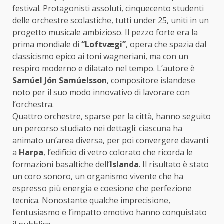
festival. Protagonisti assoluti, cinquecento studenti
delle orchestre scolastiche, tutti under 25, uniti in un
progetto musicale ambizioso. Il pezzo forte era la
prima mondiale di
“Loftvægi”
, opera che spazia dal
classicismo epico ai toni wagneriani, ma con un
respiro moderno e dilatato nel tempo. L’autore è
Samúel Jón Samúelsson
, compositore islandese
noto per il suo modo innovativo di lavorare con
l’orchestra.
Quattro orchestre, sparse per la città, hanno seguito
un percorso studiato nei dettagli: ciascuna ha
animato un’area diversa, per poi convergere davanti
a
Harpa
, l’edificio di vetro colorato che ricorda le
formazioni basaltiche dell’
Islanda
. Il risultato è stato
un coro sonoro, un organismo vivente che ha
espresso più energia e coesione che perfezione
tecnica. Nonostante qualche imprecisione,
l’entusiasmo e l’impatto emotivo hanno conquistato