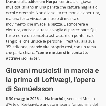
Davanti all’auditorium
Harpa
, centinaia di giovani
musicisti sfilano in una parata che cattura migliaia di
occhi e orecchie. Non è la solita cerimonia d’apertura,
ma una festa vivace, un flusso di musica e
movimento che invade la piazza. L’atmosfera è
elettrica, carica di attesa e voglia di partecipare. Qui,
l’arte non è un concetto astratto: è un ponte reale,
tangibile, che unisce le persone. Il festival, alla sua
35ª edizione, prende vita proprio così, con un tema
che parla chiaro:
“come mettersi in contatto
attraverso l’arte”
.
Giovani musicisti in marcia e
la prima di Loftvægi, l’opera
di Samúelsson
Il
30 maggio 2026
, all’
Hafnarhús
, sede del Museo
d’Arte di Reykjavík, è andata in scena l’anteprima del