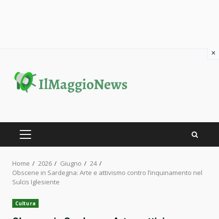
×
Skip
to
content
PRIMARY
MENU
Home
2026
Giugno
24
Obscene in Sardegna: Arte e attivismo contro l’inquinamento nel
Sulcis Iglesiente
Cultura