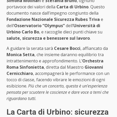
Simona Molinari
e
Stefania Bruno
, ognuno
portavoce dei valori della
Carta di Urbino
. Questo
documento nasce dall’impegno congiunto della
Fondazione Nazionale Sicurezza Rubes Triva
e
dell’
Osservatorio “Olympus”
dell’
Università di
Urbino Carlo Bo
, e raccoglie dieci punti chiave su
salute, sicurezza e benessere sul lavoro
.
A guidare la serata sarà
Cesare Bocci
, affiancato da
Monica Setta
, che insieme daranno equilibrio tra
intrattenimento e approfondimento. L’
Orchestra
Roma Sinfonietta
, diretta dal Maestro
Giovanni
Cernicchiaro
, accompagnerà le performance con un
tocco di classe, facendo vibrare le emozioni di ogni
esibizione.
Più che un concerto, questa è un’esperienza
pensata per scuotere le coscienze e dare voce a temi che
riguardano tutti.
La Carta di Urbino: sicurezza