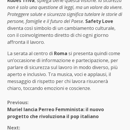
Rubes Triva
, spiega bene questa visione:
la sicurezza
non è solo una questione di leggi, ma un valore da vivere.
Proteggere salute e sicurezza significa tutelare le storie di
persone, famiglie e il futuro del Paese.
Safety Love
diventa così simbolo di un cambiamento culturale,
con il coinvolgimento diretto di chi ogni giorno
affronta il lavoro.
La serata al centro di
Roma
si presenta quindi come
un’occasione di informazione e partecipazione, per
parlare di sicurezza sul lavoro in modo diverso, più
aperto e inclusivo. Tra musica, voci e applausi, il
messaggio di rispetto per chi lavora risuonerà
chiaro, toccando emozioni e coscienze.
Continue
Previous:
Muriel lancia Perreo Femminista: il nuovo
Reading
progetto che rivoluziona il pop italiano
Next: